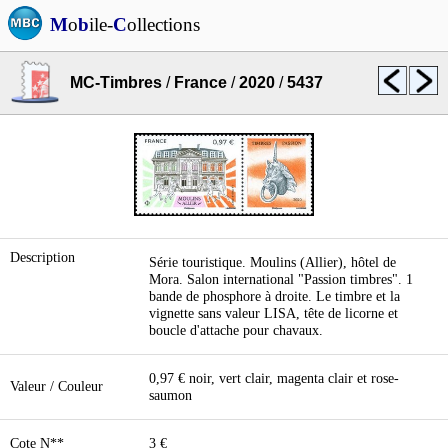
M
o
b
ile-
C
ollections
MC-Timbres
/
France
/
2020
/
5437
Description
Série touristique. Moulins (Allier), hôtel de
Mora. Salon international "Passion timbres". 1
bande de phosphore à droite. Le timbre et la
vignette sans valeur LISA, tête de licorne et
boucle d'attache pour chavaux.
0,97 € noir, vert clair, magenta clair et rose-
Valeur / Couleur
saumon
Cote N**
3 €