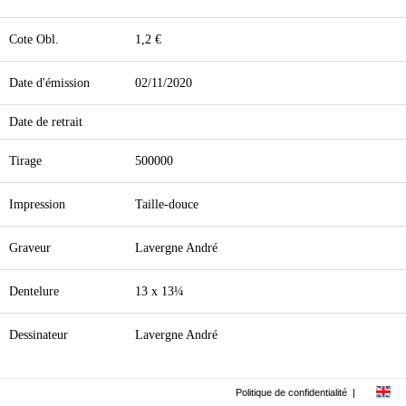
Cote Obl.
1,2 €
Date d'émission
02/11/2020
Date de retrait
Tirage
500000
Impression
Taille-douce
Graveur
Lavergne André
Dentelure
13 x 13¼
Dessinateur
Lavergne André
Politique de confidentialité
|