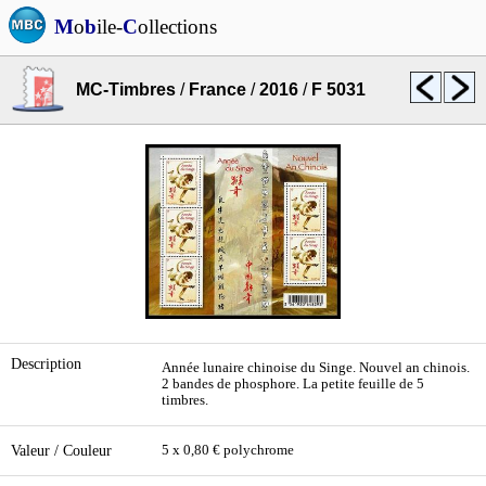
M
o
b
ile-
C
ollections
MC-Timbres
/
France
/
2016
/
F 5031
Description
Année lunaire chinoise du Singe. Nouvel an chinois.
2 bandes de phosphore. La petite feuille de 5
timbres.
Valeur / Couleur
5 x 0,80 € polychrome