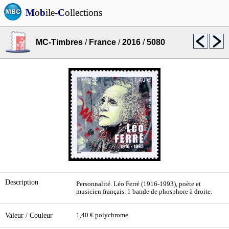
M
o
b
ile-
C
ollections
MC-Timbres
/
France
/
2016
/
5080
Description
Personnalité. Léo Ferré (1916-1993), poète et
musicien français. 1 bande de phosphore à droite.
Valeur / Couleur
1,40 € polychrome