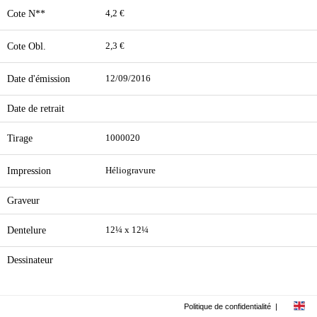
Cote N**
4,2 €
Cote Obl.
2,3 €
Date d'émission
12/09/2016
Date de retrait
Tirage
1000020
Impression
Héliogravure
Graveur
Dentelure
12¼ x 12¼
Dessinateur
Politique de confidentialité
|