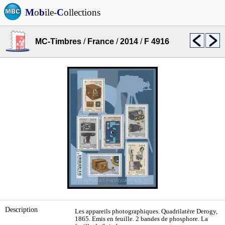
M
o
b
ile-
C
ollections
MC-Timbres
/
France
/
2014
/
F 4916
Description
Les appareils photographiques. Quadrilatère Derogy,
1865. Emis en feuille. 2 bandes de phosphore. La