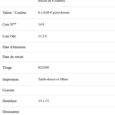
feuille de 6 timbres.
Valeur / Couleur
6 x 0,66 € polychrome
Cote N**
14 €
Cote Obl.
11,5 €
Date d'émission
Date de retrait
Tirage
825200
Impression
Taille-douce et Offset
Graveur
Dentelure
13 x 13
Dessinateur