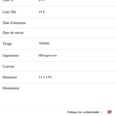
Cote N**
23 €
Cote Obl.
19 €
Date d'émission
Date de retrait
Tirage
700000
Impression
Héliogravure
Graveur
Dentelure
13 x 13¼
Dessinateur
Politique de confidentialité
|