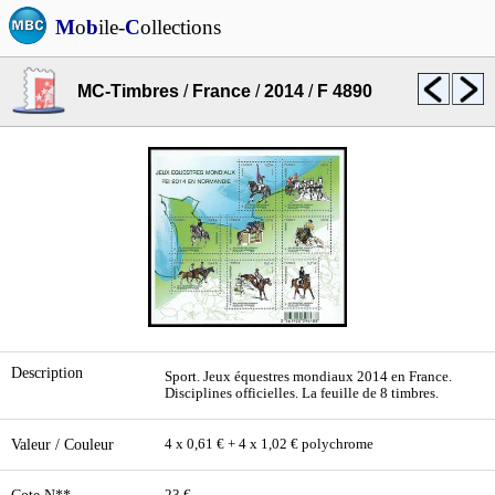
M
o
b
ile-
C
ollections
MC-Timbres
/
France
/
2014
/
F 4890
Description
Sport. Jeux équestres mondiaux 2014 en France.
Disciplines officielles. La feuille de 8 timbres.
Valeur / Couleur
4 x 0,61 € + 4 x 1,02 € polychrome