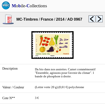
M
o
b
ile-
C
ollections
MC-Timbres
/
France
/
2014
/
AD 0967
Description
Du bio dans nos assiettes. Carnet commémoratif
"Ensemble, agissons pour l'avenir du climat". 1
bande de phosphore à droite.
Valeur / Couleur
(Lettre verte 20 g) (0,61 €) polychrome
Cote N**
3 €