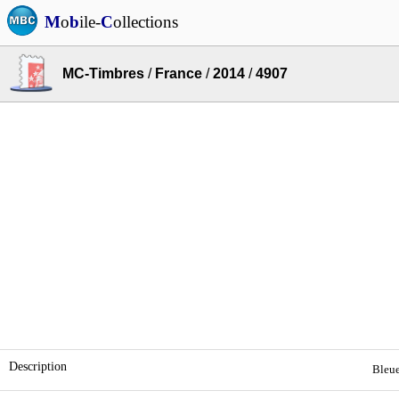
M
o
b
ile-
C
ollections
MC-Timbres
/
France
/
2014
/
4907
Description
Bleue