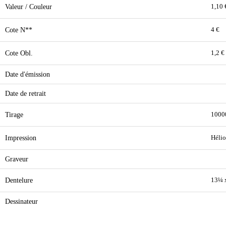
Valeur / Couleur
1,10 
Cote N**
4 €
Cote Obl.
1,2 €
Date d'émission
Date de retrait
Tirage
1000
Impression
Hélio
Graveur
Dentelure
13¼ 
Dessinateur