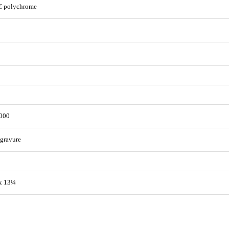
€ polychrome
000
gravure
x 13¼