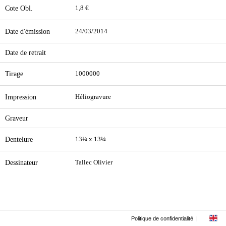
Cote Obl.
1,8 €
Date d'émission
24/03/2014
Date de retrait
Tirage
1000000
Impression
Héliogravure
Graveur
Dentelure
13¼ x 13¼
Dessinateur
Tallec Olivier
Politique de confidentialité
|