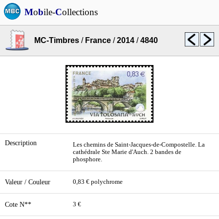
M
o
b
ile-
C
ollections
MC-Timbres
/
France
/
2014
/
4840
Description
Les chemins de Saint-Jacques-de-Compostelle. La
cathédrale Ste Marie d'Auch. 2 bandes de
phosphore.
Valeur / Couleur
0,83 € polychrome
Cote N**
3 €