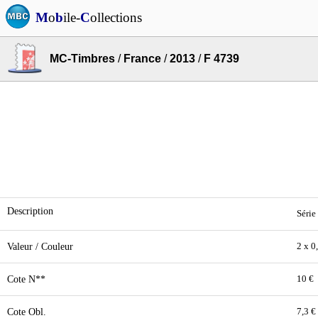
M
o
b
ile-
C
ollections
MC-Timbres
/
France
/
2013
/
F 4739
Description
Série
Valeur / Couleur
2 x 0
Cote N**
10 €
Cote Obl.
7,3 €