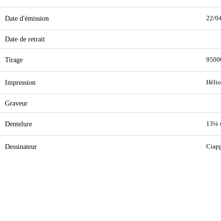
Date d'émission
22/0
Date de retrait
Tirage
9500
Impression
Hélio
Graveur
Dentelure
13¼ 
Dessinateur
Ciap