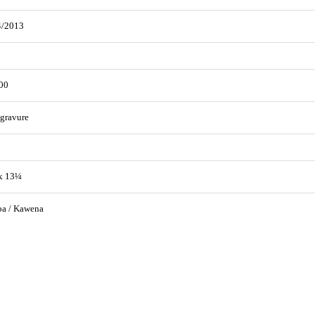
4/2013
00
gravure
x 13¼
pa / Kawena