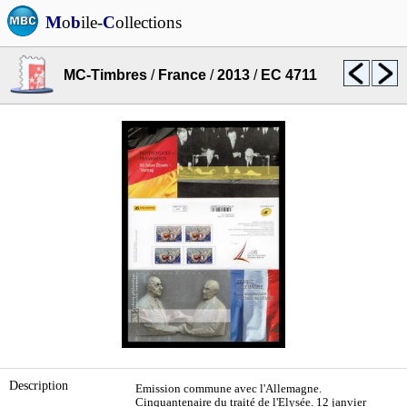
M
o
b
ile-
C
ollections
MC-Timbres
/
France
/
2013
/
EC 4711
Description
Emission commune avec l'Allemagne.
Cinquantenaire du traité de l'Elysée. 12 janvier