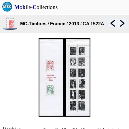
M
o
b
ile-
C
ollections
MC-Timbres
/
France
/
2013
/
CA 1522A
Description