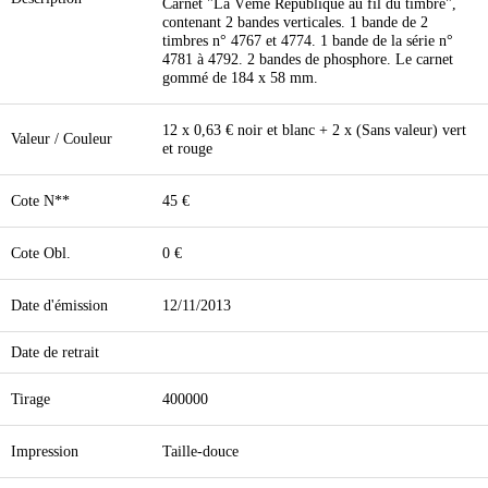
Carnet "La Vème République au fil du timbre",
contenant 2 bandes verticales. 1 bande de 2
timbres n° 4767 et 4774. 1 bande de la série n°
4781 à 4792. 2 bandes de phosphore. Le carnet
gommé de 184 x 58 mm.
12 x 0,63 € noir et blanc + 2 x (Sans valeur) vert
Valeur / Couleur
et rouge
Cote N**
45 €
Cote Obl.
0 €
Date d'émission
12/11/2013
Date de retrait
Tirage
400000
Impression
Taille-douce