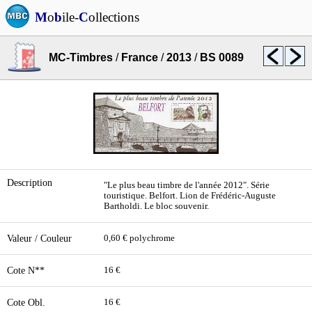
M
o
b
ile-
C
ollections
MC-Timbres
/
France
/
2013
/
BS 0089
Description
"Le plus beau timbre de l'année 2012". Série
touristique. Belfort. Lion de Frédéric-Auguste
Bartholdi. Le bloc souvenir.
Valeur / Couleur
0,60 € polychrome
Cote N**
16 €
Cote Obl.
16 €