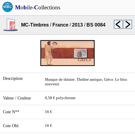
M
o
b
ile-
C
ollections
MC-Timbres
/
France
/
2013
/
BS 0084
Description
Masque de théatre. Théâtre antique, Grèce. Le bloc
souvenir.
Valeur / Couleur
0,58 € polychrome
Cote N**
16 €
Cote Obl.
16 €