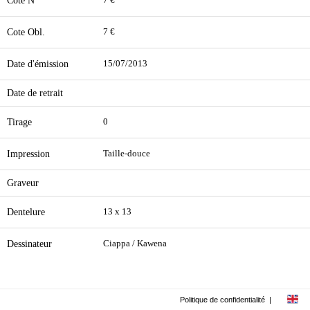
Cote N**
7 €
Cote Obl.
7 €
Date d'émission
15/07/2013
Date de retrait
Tirage
0
Impression
Taille-douce
Graveur
Dentelure
13 x 13
Dessinateur
Ciappa / Kawena
Politique de confidentialité
|