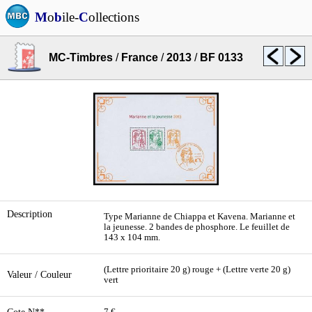
M
o
b
ile-
C
ollections
MC-Timbres
/
France
/
2013
/
BF 0133
Description
Type Marianne de Chiappa et Kavena. Marianne et
la jeunesse. 2 bandes de phosphore. Le feuillet de
143 x 104 mm.
(Lettre prioritaire 20 g) rouge + (Lettre verte 20 g)
Valeur / Couleur
vert