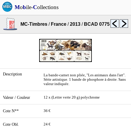
M
o
b
ile-
C
ollections
MC-Timbres
/
France
/
2013
/
BCAD 0775
Description
La bande-carnet non pliée, "Les animaux dans l'art".
Série artistique. 1 bande de phosphore à droite. Sans
valeur indiquée.
Valeur / Couleur
12 x (Lettre verte 20 g) polychrome
Cote N**
36 €
Cote Obl.
24 €