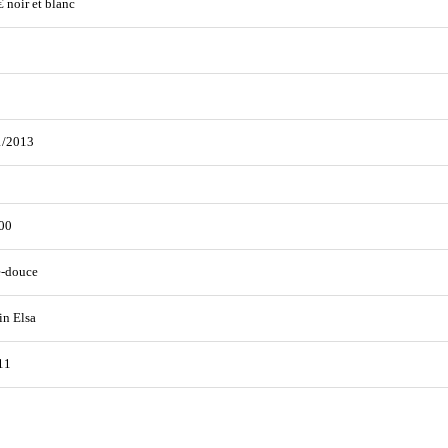
€ noir et blanc
1/2013
00
e-douce
in Elsa
11