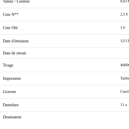
Valeur / Couleur
0,63 
Cote N**
2,5 €
Cote Obl.
1 €
Date d'émission
12/1
Date de retrait
Tirage
4000
Impression
Taill
Graveur
Catel
Dentelure
11 x 
Dessinateur