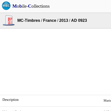
M
o
b
ile-
C
ollections
MC-Timbres
/
France
/
2013
/
AD 0923
Description
Maria