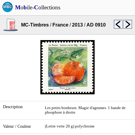
M
o
b
ile-
C
ollections
MC-Timbres
/
France
/
2013
/
AD 0910
Description
Les petits bonheurs. Magie d'agrumes. 1 bande de
phosphore à droite.
Valeur / Couleur
(Lettre verte 20 g) polychrome