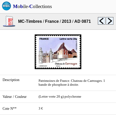
M
o
b
ile-
C
ollections
MC-Timbres
/
France
/
2013
/
AD 0871
Description
Patrimoines de France. Chateau de Carrouges. 1
bande de phosphore à droite.
Valeur / Couleur
(Lettre verte 20 g) polychrome
Cote N**
3 €