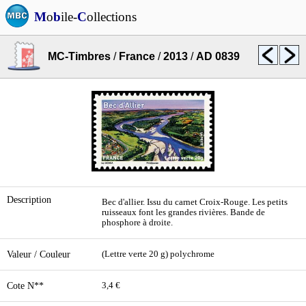
M
o
b
ile-
C
ollections
MC-Timbres
/
France
/
2013
/
AD 0839
Description
Bec d'allier. Issu du carnet Croix-Rouge. Les petits
ruisseaux font les grandes rivières. Bande de
phosphore à droite.
Valeur / Couleur
(Lettre verte 20 g) polychrome
Cote N**
3,4 €