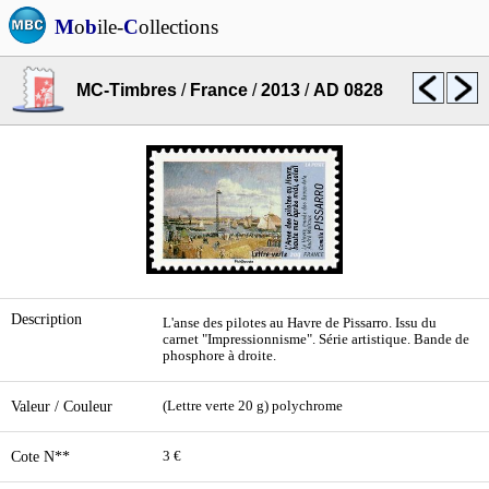
M
o
b
ile-
C
ollections
MC-Timbres
/
France
/
2013
/
AD 0828
Description
L'anse des pilotes au Havre de Pissarro. Issu du
carnet "Impressionnisme". Série artistique. Bande de
phosphore à droite.
Valeur / Couleur
(Lettre verte 20 g) polychrome
Cote N**
3 €