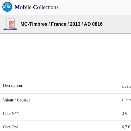
M
o
b
ile-
C
ollections
MC-Timbres
/
France
/
2013
/
AD 0816
Description
Le tr
Valeur / Couleur
(Lett
Cote N**
3 €
Cote Obl.
0,7 €