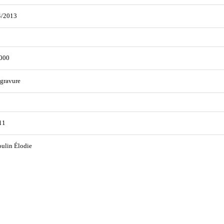
4/2013
000
gravure
11
ulin Élodie