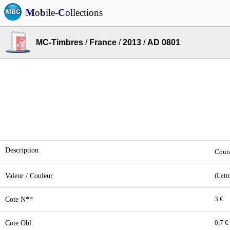
M
o
b
ile-
C
ollections
MC-Timbres
/
France
/
2013
/
AD 0801
Description
Coura
Valeur / Couleur
(Lett
Cote N**
3 €
Cote Obl.
0,7 €