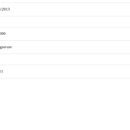
3/2013
000
gravure
11