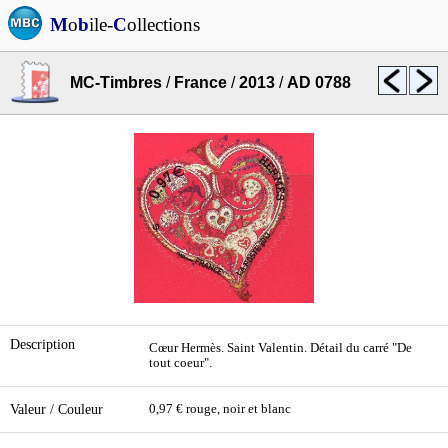
M
o
b
ile-
C
ollections
MC-Timbres
/
France
/
2013
/
AD 0788
Description
Cœur Hermès. Saint Valentin. Détail du carré "De
tout coeur".
Valeur / Couleur
0,97 € rouge, noir et blanc