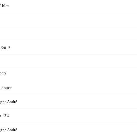
€ bleu
1/2013
000
e-douce
rgne André
x 13¼
rgne André