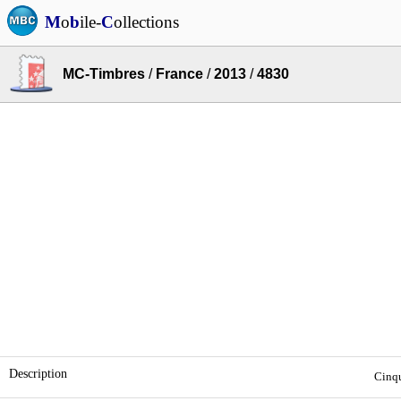
M
o
b
ile-
C
ollections
MC-Timbres
/
France
/
2013
/
4830
Description
Cinqu