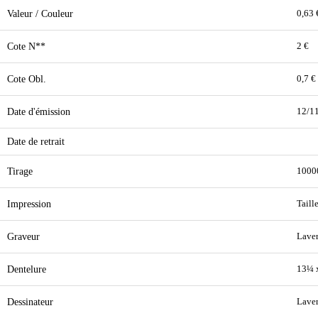
Valeur / Couleur
0,63 
Cote N**
2 €
Cote Obl.
0,7 €
Date d'émission
12/1
Date de retrait
Tirage
1000
Impression
Taill
Graveur
Lave
Dentelure
13¼ 
Dessinateur
Lave