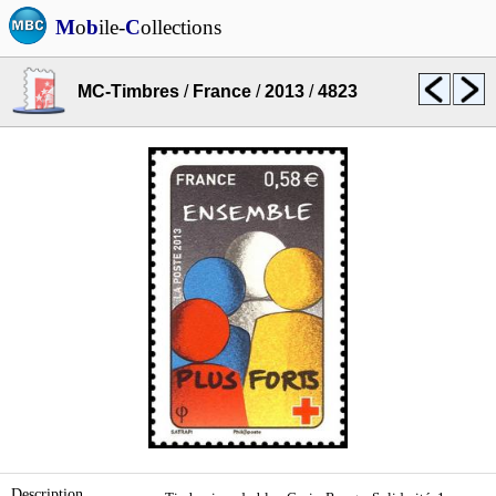
M
o
b
ile-
C
ollections
MC-Timbres
/
France
/
2013
/
4823
Description