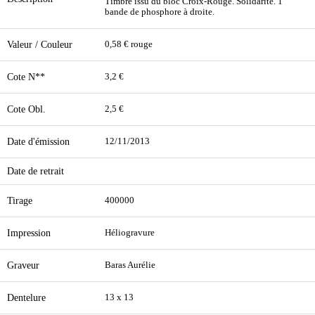
Timbre issu du bloc Croix-Rouge. Solidarité. 1
bande de phosphore à droite.
Valeur / Couleur
0,58 € rouge
Cote N**
3,2 €
Cote Obl.
2,5 €
Date d'émission
12/11/2013
Date de retrait
Tirage
400000
Impression
Héliogravure
Graveur
Baras Aurélie
Dentelure
13 x 13