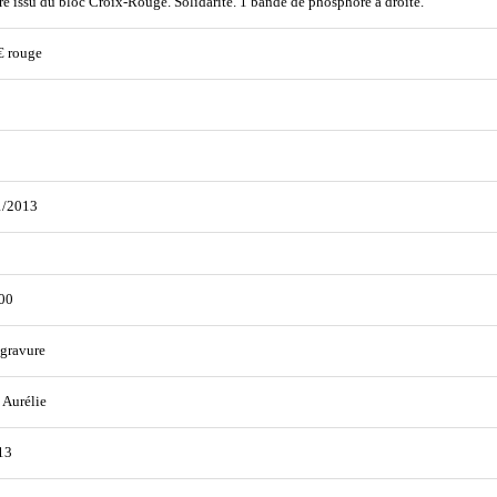
e issu du bloc Croix-Rouge. Solidarité. 1 bande de phosphore à droite.
€ rouge
1/2013
00
gravure
 Aurélie
13