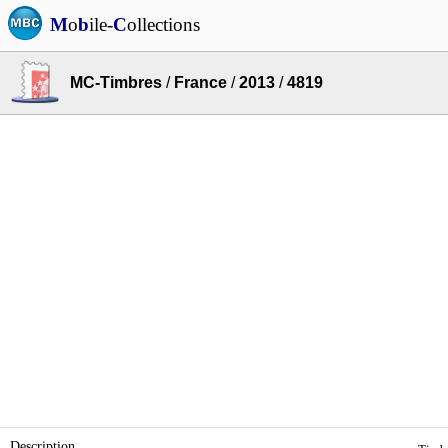
M
o
b
ile-
C
ollections
MC-Timbres
/
France
/
2013
/
4819
Description