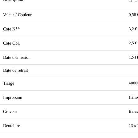
Timbr
Valeur / Couleur
0,58 
Cote N**
3,2 €
Cote Obl.
2,5 €
Date d'émission
12/1
Date de retrait
Tirage
4000
Impression
Hélio
Graveur
Baras
Dentelure
13 x 