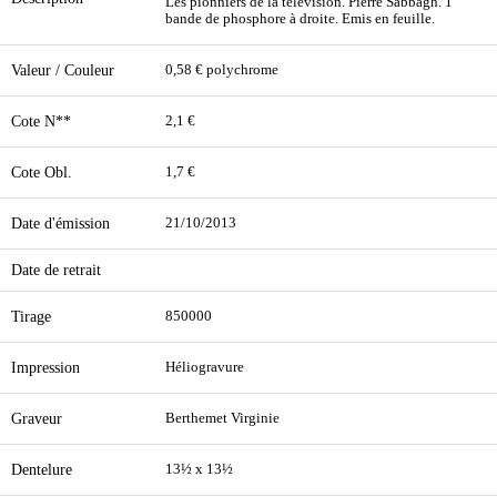
Les pionniers de la télévision. Pierre Sabbagh. 1
bande de phosphore à droite. Emis en feuille.
Valeur / Couleur
0,58 € polychrome
Cote N**
2,1 €
Cote Obl.
1,7 €
Date d'émission
21/10/2013
Date de retrait
Tirage
850000
Impression
Héliogravure
Graveur
Berthemet Virginie
Dentelure
13½ x 13½