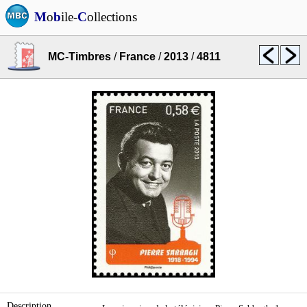
M
o
b
ile-
C
ollections
MC-Timbres
/
France
/
2013
/
4811
Description