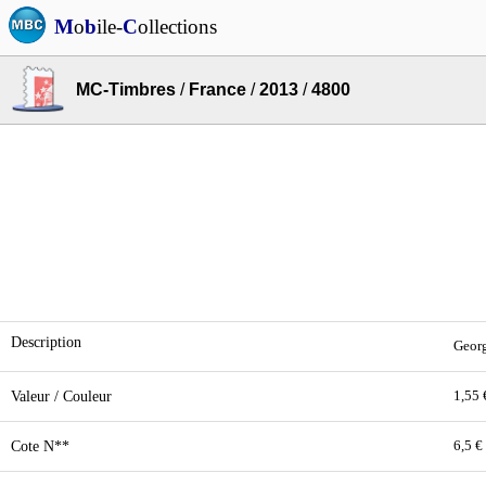
M
o
b
ile-
C
ollections
MC-Timbres
/
France
/
2013
/
4800
Description
Georg
Valeur / Couleur
1,55 
Cote N**
6,5 €