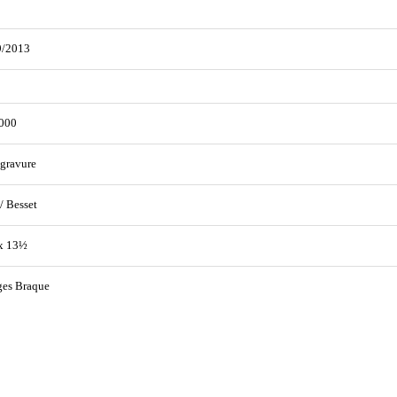
9/2013
000
gravure
 / Besset
x 13½
ges Braque