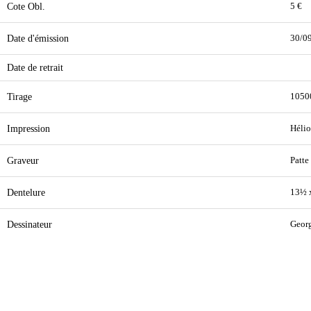
Cote Obl.
5 €
Date d'émission
30/0
Date de retrait
Tirage
1050
Impression
Hélio
Graveur
Patte
Dentelure
13½ 
Dessinateur
Geor