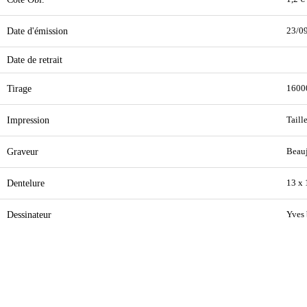
Date d'émission
23/0
Date de retrait
Tirage
1600
Impression
Taill
Graveur
Beauj
Dentelure
13 x
Dessinateur
Yves 