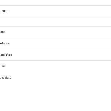
9/2013
000
e-douce
ard Yves
 13¼
beaujard