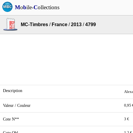
M
o
b
ile-
C
ollections
MC-Timbres
/
France
/
2013
/
4799
Description
Alexa
Valeur / Couleur
0,95 
Cote N**
3 €
Cote Obl.
1,2 €