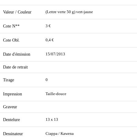
Valeur / Couleur
(Lettre verte 50 g) vert-jaune
Cote N**
3 €
Cote Obl.
0,4 €
Date d'émission
15/07/2013
Date de retrait
Tirage
0
Impression
Taille-douce
Graveur
Dentelure
13 x 13
Dessinateur
Ciappa / Kawena