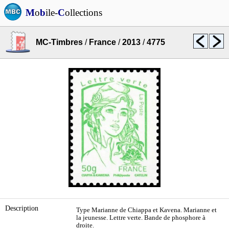
M
o
b
ile-
C
ollections
MC-Timbres
/
France
/
2013
/
4775
Description
Type Marianne de Chiappa et Kavena. Marianne et
la jeunesse. Lettre verte. Bande de phosphore à
droite.