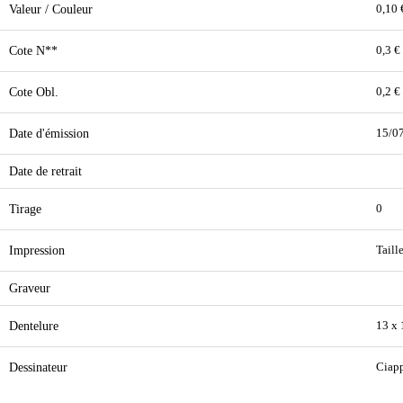
Valeur / Couleur
0,10 
Cote N**
0,3 €
Cote Obl.
0,2 €
Date d'émission
15/0
Date de retrait
Tirage
0
Impression
Taill
Graveur
Dentelure
13 x 
Dessinateur
Ciap