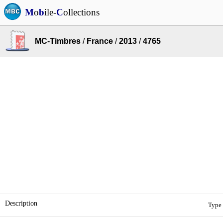
M
o
b
ile-
C
ollections
MC-Timbres
/
France
/
2013
/
4765
Description
Type 