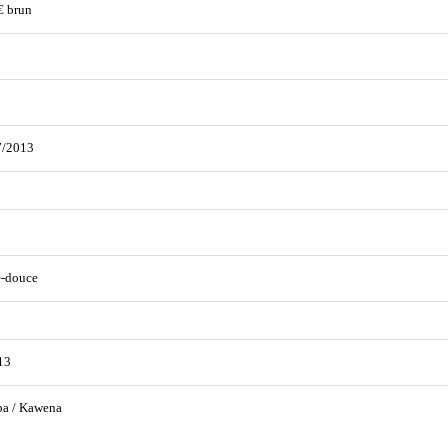
€ brun
7/2013
e-douce
13
pa / Kawena