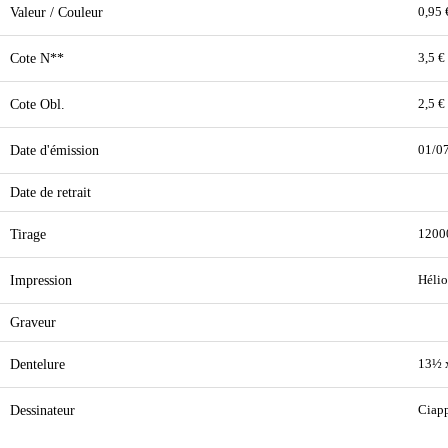
Valeur / Couleur
0,95 
Cote N**
3,5 €
Cote Obl.
2,5 €
Date d'émission
01/0
Date de retrait
Tirage
1200
Impression
Hélio
Graveur
Dentelure
13½ 
Dessinateur
Ciap