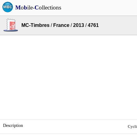
M
o
b
ile-
C
ollections
MC-Timbres
/
France
/
2013
/
4761
Description
Cycli