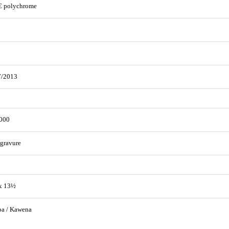
€ polychrome
7/2013
000
gravure
x 13½
pa / Kawena