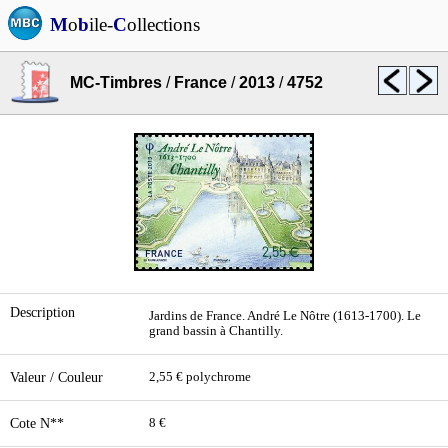
M
o
b
ile-
C
ollections
MC-Timbres
/
France
/
2013
/
4752
Description
Jardins de France. André Le Nôtre (1613-1700). Le
grand bassin à Chantilly.
Valeur / Couleur
2,55 € polychrome
Cote N**
8 €