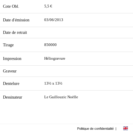
Cote Obl.
5,5 €
Date d'émission
03/06/2013
Date de retrait
Tirage
850000
Impression
Héliogravure
Graveur
Dentelure
13½ x 13½
Dessinateur
Le Guillouzic Noëlle
Politique de confidentialité
|