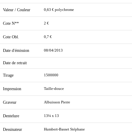
Valeur / Couleur
0,63 € polychrome
Cote N**
2 €
Cote Obl.
0,7 €
Date d'émission
08/04/2013
Date de retrait
Tirage
1500000
Impression
Taille-douce
Graveur
Albuisson Pierre
Dentelure
13¼ x 13
Dessinateur
Humbert-Basset Stéphane