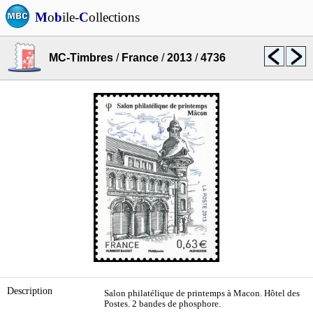
M
o
b
ile-
C
ollections
MC-Timbres
/
France
/
2013
/
4736
Description
Salon philatélique de printemps à Macon. Hôtel des
Postes. 2 bandes de phosphore.