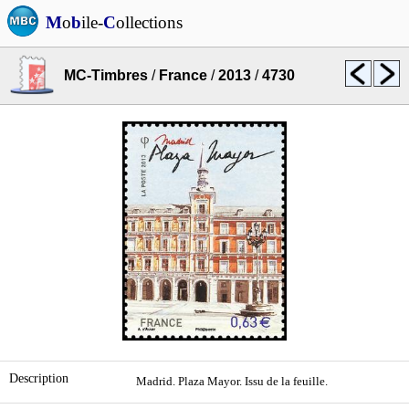
M
o
b
ile-
C
ollections
MC-Timbres
/
France
/
2013
/
4730
Description
Madrid. Plaza Mayor. Issu de la feuille.