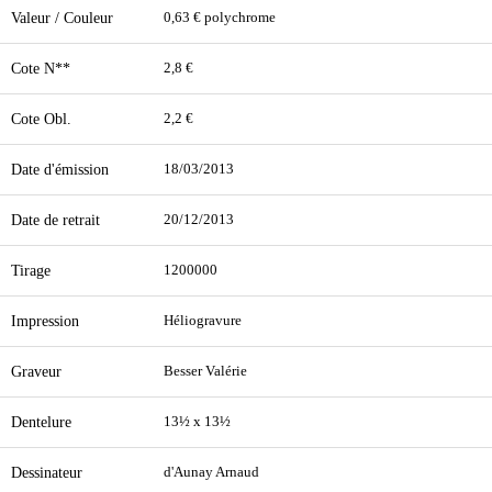
Valeur / Couleur
0,63 € polychrome
Cote N**
2,8 €
Cote Obl.
2,2 €
Date d'émission
18/03/2013
Date de retrait
20/12/2013
Tirage
1200000
Impression
Héliogravure
Graveur
Besser Valérie
Dentelure
13½ x 13½
Dessinateur
d'Aunay Arnaud