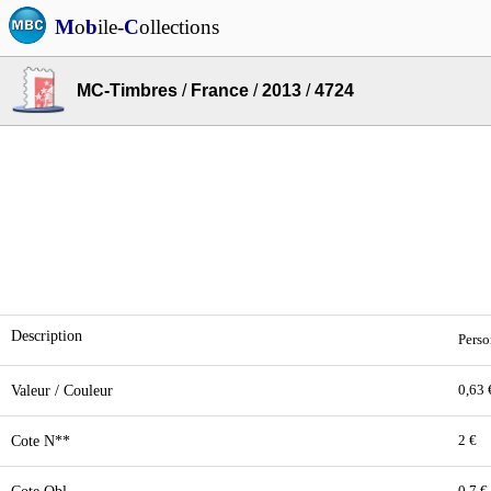
M
o
b
ile-
C
ollections
MC-Timbres
/
France
/
2013
/
4724
Description
Perso
Valeur / Couleur
0,63 
Cote N**
2 €