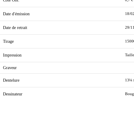
Cote Obl.
0,7 €
Date d'émission
18/0
Date de retrait
29/1
Tirage
1500
Impression
Taill
Graveur
Dentelure
13¼ 
Dessinateur
Bouga