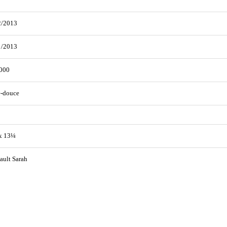
2/2013
1/2013
000
e-douce
x 13¼
ult Sarah