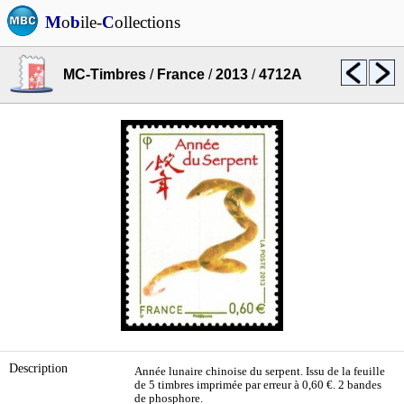
M
o
b
ile-
C
ollections
MC-Timbres
/
France
/
2013
/
4712A
Description
Année lunaire chinoise du serpent. Issu de la feuille
de 5 timbres imprimée par erreur à 0,60 €. 2 bandes
de phosphore.