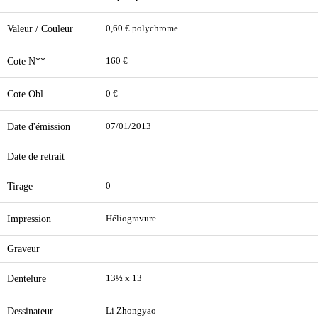
Valeur / Couleur
0,60 € polychrome
Cote N**
160 €
Cote Obl.
0 €
Date d'émission
07/01/2013
Date de retrait
Tirage
0
Impression
Héliogravure
Graveur
Dentelure
13½ x 13
Dessinateur
Li Zhongyao