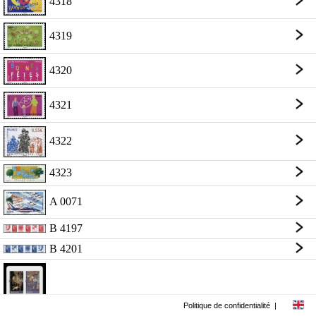
4318
4319
4320
4321
4322
4323
A 0071
B 4197
B 4201
Politique de confidentialité
|