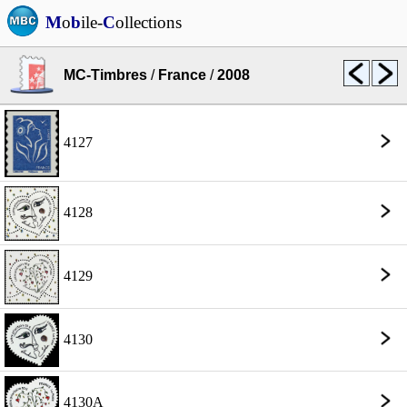
M
o
b
ile-
C
ollections
MC-Timbres
/
France
/
2008
4127
4128
4129
4130
4130A