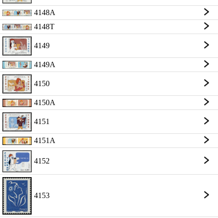
4148A
4148T
4149
4149A
4150
4150A
4151
4151A
4152
4153