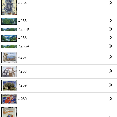
4254
4255
4255P
4256
4256A
4257
4258
4259
4260