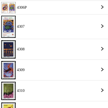
4306P
4307
4308
4309
4310