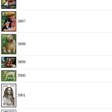
3897
3898
3899
3900
3901