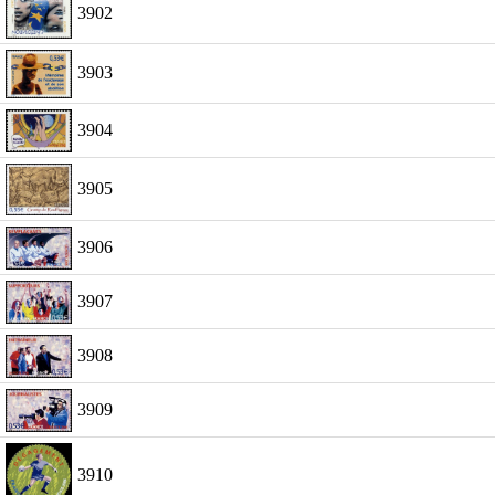
3902
3903
3904
3905
3906
3907
3908
3909
3910