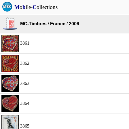
M
o
b
ile-
C
ollections
MC-Timbres
/
France
/
2006
3861
3862
3863
3864
3865