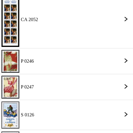
CA 2052
P 0246
P 0247
S 0126