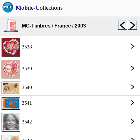
M
o
b
ile-
C
ollections
MC-Timbres
/
France
/
2003
3538
3539
3540
3541
3542