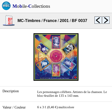
M
o
b
ile-
C
ollections
MC-Timbres
/
France
/
2001
/
BF 0037
Description
Les personnages célèbres. Artistes de la chanson. Le
bloc-feuillet de 135 x 143 mm.
Valeur / Couleur
6 x 3 f. (0,46 €) multicolore