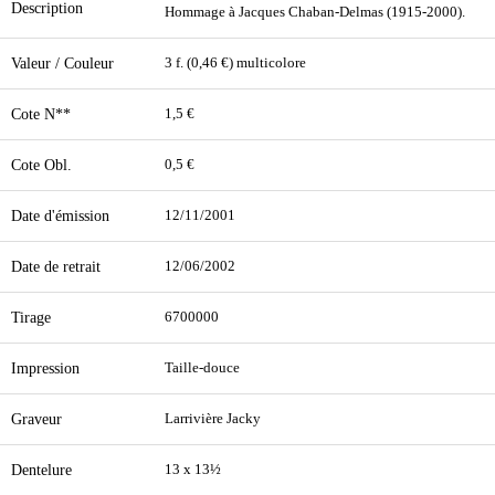
Description
Hommage à Jacques Chaban-Delmas (1915-2000).
Valeur / Couleur
3 f. (0,46 €) multicolore
Cote N**
1,5 €
Cote Obl.
0,5 €
Date d'émission
12/11/2001
Date de retrait
12/06/2002
Tirage
6700000
Impression
Taille-douce
Graveur
Larrivière Jacky
Dentelure
13 x 13½