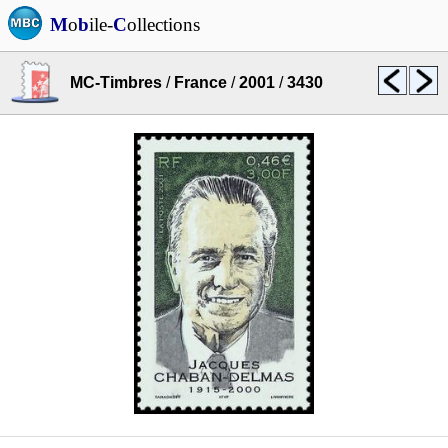
M
o
b
ile-
C
ollections
MC-Timbres
/
France
/
2001
/
3430