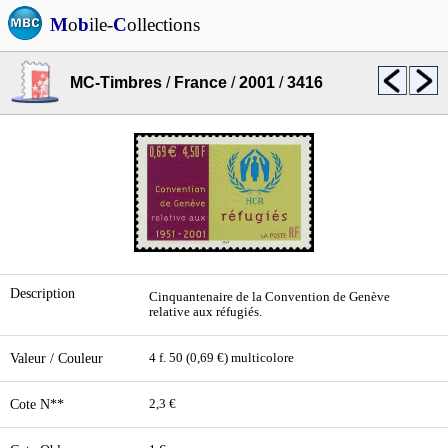
M
o
b
ile-
C
ollections
MC-Timbres
/
France
/
2001
/
3416
Description
Cinquantenaire de la Convention de Genève
relative aux réfugiés.
Valeur / Couleur
4 f. 50 (0,69 €) multicolore
Cote N**
2,3 €