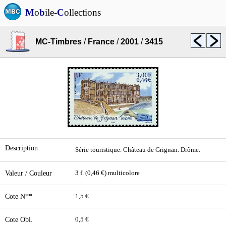
M
o
b
ile-
C
ollections
MC-Timbres
/
France
/
2001
/
3415
Description
Série touristique. Château de Grignan. Drôme.
Valeur / Couleur
3 f. (0,46 €) multicolore
Cote N**
1,5 €
Cote Obl.
0,5 €