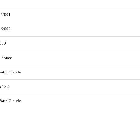
7/2001
3/2002
000
e-douce
éotto Claude
x 13½
éotto Claude