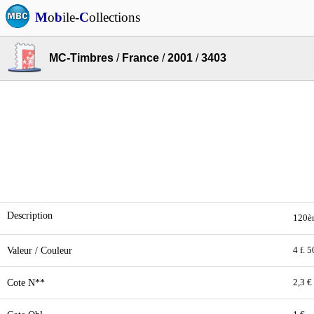
M
o
b
ile-
C
ollections
MC-Timbres
/
France
/
2001
/
3403
Description
120èm
Valeur / Couleur
4 f. 
Cote N**
2,3 €