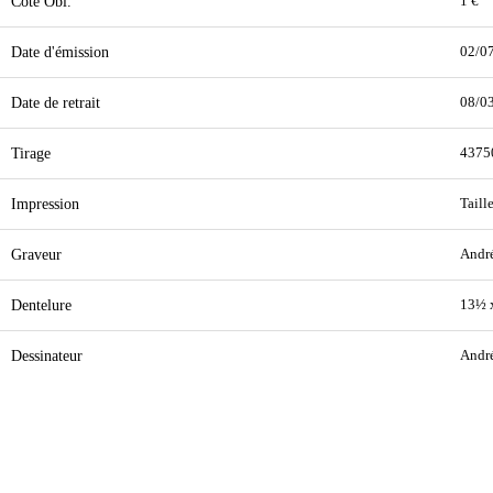
Cote Obl.
1 €
Date d'émission
02/0
Date de retrait
08/0
Tirage
4375
Impression
Taill
Graveur
Andr
Dentelure
13½ 
Dessinateur
Andr