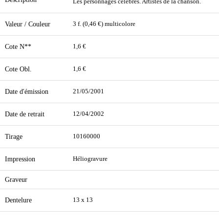
Les personnages célèbres. Artistes de la chanson.
Valeur / Couleur
3 f. (0,46 €) multicolore
Cote N**
1,6 €
Cote Obl.
1,6 €
Date d'émission
21/05/2001
Date de retrait
12/04/2002
Tirage
10160000
Impression
Héliogravure
Graveur
Dentelure
13 x 13