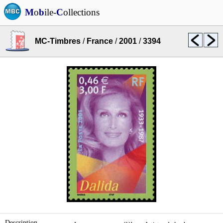
M
o
b
ile-
C
ollections
MC-Timbres
/
France
/
2001
/
3394
Description