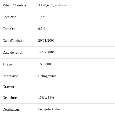
Valeur / Couleur
3 f. (0,46 €) multicolore
Cote N**
1,5 €
Cote Obl.
0,5 €
Date d'émission
20/01/2001
Date de retrait
14/09/2001
Tirage
15000000
Impression
Héliogravure
Graveur
Dentelure
13½ x 13½
Dessinateur
Franquin André