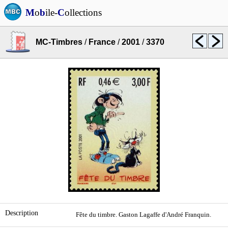
M
o
b
ile-
C
ollections
MC-Timbres
/
France
/
2001
/
3370
Description
Fête du timbre. Gaston Lagaffe d'André Franquin.