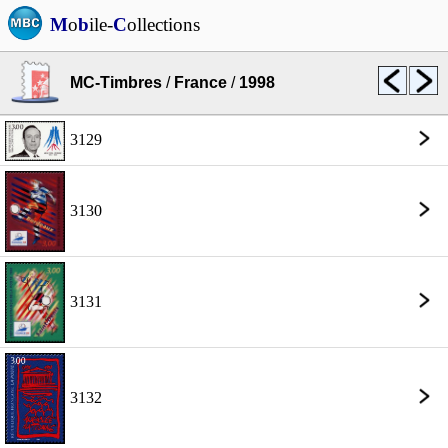
M
o
b
ile-
C
ollections
MC-Timbres
/
France
/
1998
3129
3130
3131
3132