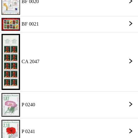
BF 0020
BF 0021
CA 2047
P 0240
P 0241