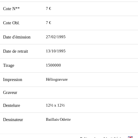
Cote N**
7 €
Cote Obl.
7 €
Date d'émission
27/02/1995
Date de retrait
13/10/1995
Tirage
1500000
Impression
Héliogravure
Graveur
Dentelure
12½ x 12½
Dessinateur
Baillais Odette