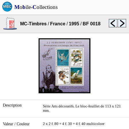
M
o
b
ile-
C
ollections
MC-Timbres
/
France
/
1995
/
BF 0018
Description
Série Arts décoratifs. Le bloc-feuillet de 113 x 121
mm.
Valeur / Couleur
2 x 2 f. 80 + 4 f. 30 + 4 f. 40 multicolore